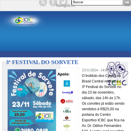
Formulário de busca
Navigation
3ª FESTIVAL DO SORVETE
23/11/2024 - 14:00
O Instituto dos Cegos do
Brasil Central realizará o
3º Festival do Sorvete no
dia 23 de novembro,
sábado, das 14h às 17h.
Os convites já estão sendo
vendidos à R$25,00 na
portaria do Centro
Esportivo ICBC que fica na
Av. Dr. Odilon Fernandes