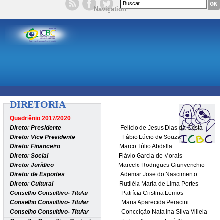
Formulário de busca
Navigation
DIRETORIA
Quadriênio 2017/2020
Diretor Presidente
Felício de Jesus Dias da Costa
Diretor Vice Presidente
Fábio Lúcio de Souza
Diretor Financeiro
Marco Túlio Abdalla
Diretor Social
Flávio Garcia de Morais
Diretor Jurídico
Marcelo Rodrigues Gianvenchio
Diretor de Esportes
Ademar Jose do Nascimento
Diretor Cultural
Rutiléia Maria de Lima Portes
Conselho Consultivo- Titular
Patrícia Cristina Lemos
Conselho Consultivo- Titular
Maria Aparecida Peracini
Conselho Consultivo- Titular
Conceição Natalina Silva Villela