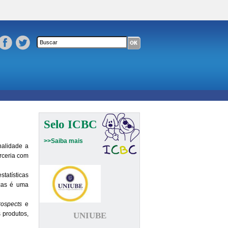
Formulário de busca
Buscar neste site
Selo ICBC
>>Saiba mais
nalidade a
rceria com
tatísticas
nças é uma
rospects
e
 produtos,
UNIUBE