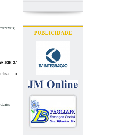
eversíveis;
PUBLICIDADE
 solicitar
rminado e
cientes