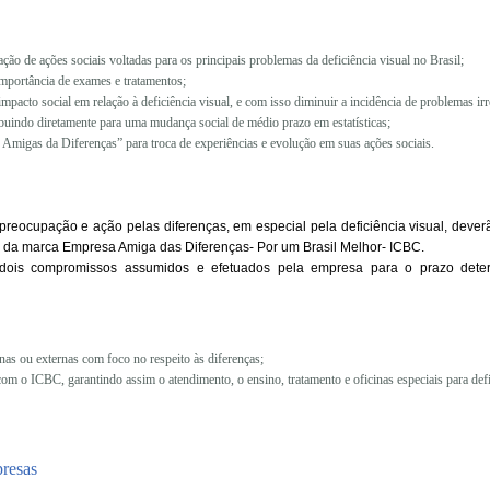
ão de ações sociais voltadas para os principais problemas da deficiência visual no Brasil;
mportância de exames e tratamentos;
impacto social em relação à deficiência visual, e com isso diminuir a incidência de problemas irr
ibuindo diretamente para uma mudança social de médio prazo em estatísticas;
Amigas da Diferenças” para troca de experiências e evolução em suas ações sociais.
eocupação e ação pelas diferenças, em especial pela deficiência visual, deverão
o da marca Empresa Amiga das Diferenças- Por um Brasil Melhor- ICBC.
 dois compromissos assumidos e efetuados pela empresa para o prazo dete
ernas ou externas com foco no respeito às diferenças;
om o ICBC, garantindo assim o atendimento, o ensino, tratamento e oficinas especiais para defi
resas