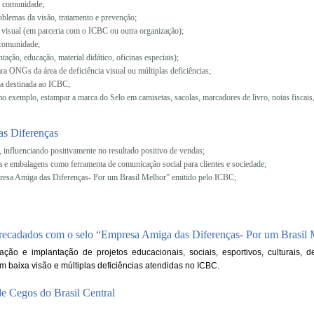
e comunidade;
problemas da visão, tratamento e prevenção;
a visual (em parceria com o ICBC ou outra organização);
/comunidade;
tação, educação, material didático, oficinas especiais);
ra ONGs da área de deficiência visual ou múltiplas deficiências;
a destinada ao ICBC;
 exemplo, estampar a marca do Selo em camisetas, sacolas, marcadores de livro, notas fiscais,
s Diferenças
 influenciando positivamente no resultado positivo de vendas;
 e embalagens como ferramenta de comunicação social para clientes e sociedade;
presa Amiga das Diferenças- Por um Brasil Melhor” emitido pelo ICBC;
 arrecadados com o selo “Empresa Amiga das Diferenças- Por um Brasil
ção e implantação de projetos educacionais, sociais, esportivos, culturais, 
 baixa visão e múltiplas deficiências atendidas no ICBC.
de Cegos do Brasil Central