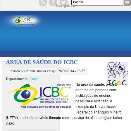
Formulário de busca
Navigation
ÁREA DE SAÚDE DO ICBC
Enviado por
Administrador
em qui, 26/06/2014 - 16:27
Departamento:
Saúde
Na área da saúde, o ICBC
trabalha em parceria com
instituições de ensino,
pesquisa e extensão. A
exemplo da Universidade
Federal do Triângulo Mineiro
(UFTM), onde há convênio firmado com o serviço de oftalmologia e baixa
visão.