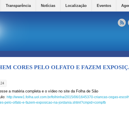
Transparência
Notícias
Localização
Eventos
Age
HEM CORES PELO OLFATO E FAZEM EXPOSI
:24
esse a matéria completa e o vídeo no site da Folha de São
ulo:
http://www1.folha.uol.com.br/folhinha/2015/06/1645370-criancas-cegas-esco
es-pelo-olfato-e-fazem-exposicao-na-jordania.shtml?cmpid=compfb