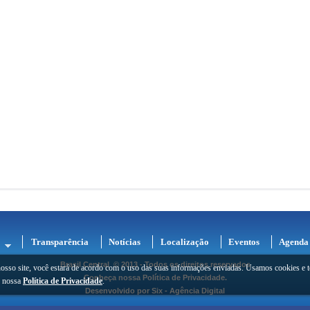
Transparência
Notícias
Localização
Eventos
Agenda
Brasil Central
© 2013 - Todos os direitos reservados
osso site, você estará de acordo com o uso das suas informações enviadas. Usamos cookies e t
Conheça nossa
Política de Privacidade
.
e nossa
Política de Privacidade
.
Desenvolvido por
Six - Agência Digital