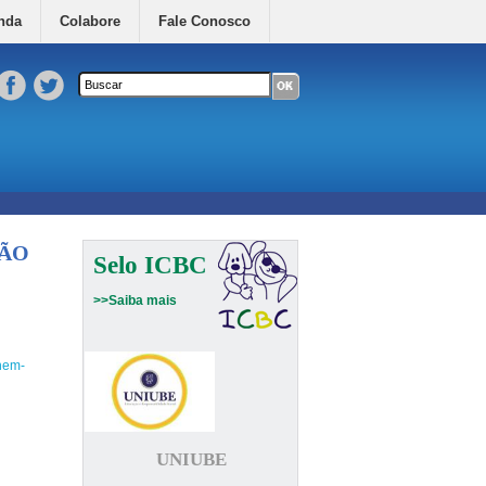
nda
Colabore
Fale Conosco
Formulário de busca
Buscar neste site
ÇÃO
Selo ICBC
>>Saiba mais
lhem-
UNIUBE