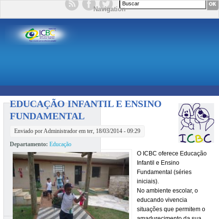
Formulário de busca
Navigation
EDUCAÇÃO INFANTIL E ENSINO
FUNDAMENTAL
Enviado por
Administrador
em ter, 18/03/2014 - 09:29
Departamento:
Educação
O ICBC oferece Educação
Infantil e Ensino
Fundamental (séries
iniciais).
No ambiente escolar, o
educando vivencia
situações que permitem o
amadurecimento da sua