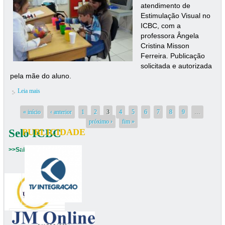
atendimento de
Estimulação Visual no
ICBC, com a
professora Ângela
Cristina Misson
Ferreira. Publicação
solicitada e autorizada
pela mãe do aluno.
Leia mais
sobre Aprendendo as Cores
Páginas
« início
‹ anterior
1
2
3
4
5
6
7
8
9
…
próximo ›
fim »
Selo ICBC
PUBLICIDADE
>>Saiba mais
UNIUBE