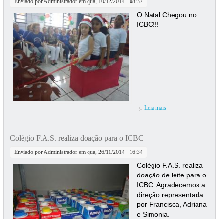
Enviado por
Administrador
em qua, 10/12/2014 - 08:37
O Natal Chegou no
ICBC!!!
Leia mais
sobre Comemoração
de Natal no ICBC
Colégio F.A.S. realiza doação para o ICBC
Enviado por
Administrador
em qua, 26/11/2014 - 16:34
Colégio F.A.S. realiza
doação de leite para o
ICBC. Agradecemos a
direção representada
por Francisca, Adriana
e Simonia.